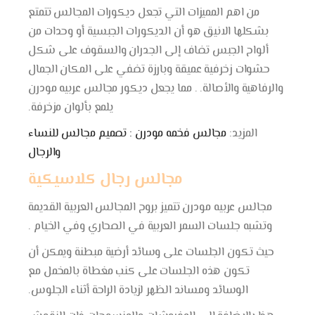
من اهم المميزات التي تجعل ديكورات المجالس تتمتع
بشكلها الانيق هو أن الديكورات الجبسية أو وحدات من
ألواح الجبس تضاف إلى الجدران والسقوف على شكل
حشوات زخرفية عميقة وبارزة تضفي على المكان الجمال
والرفاهية والأصالة. . مما يجعل ديكور مجالس عربيه مودرن
يلمع بألوان مزخرفة.
المزيد:
مجالس فخمه مودرن : تصميم مجالس للنساء
والرجال
مجالس رجال كلاسيكية
مجالس عربيه مودرن تتميز بروح المجالس العربية القديمة
وتشبه جلسات السمر العربية في الصحاري وفي الخيام .
حيث تكون الجلسات على وسائد أرضية مبطنة ويمكن أن
تكون هذه الجلسات على كنب مغطاة بالمخمل مع
الوسائد ومساند الظهر لزيادة الراحة أثناء الجلوس.