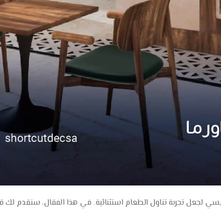
سي لجعل تجربة تناول الطعام استثنائية. في هذا المقال، سنقدم لك ق