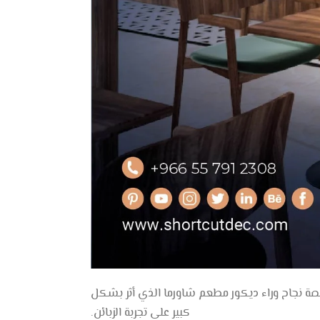
صة نجاح وراء ديكور مطعم شاورما الذي أثر بشكل
كبير على تجربة الزبائن.